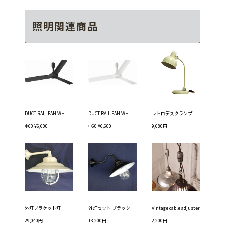
照明関連商品
DUCT RAIL FAN WH
DUCT RAIL FAN WH
レトロデスクランプ
Φ60 ¥6,600
Φ60 ¥6,600
9,680円
外灯ブラケット灯
外灯セット ブラック
Vintage cable adjuster
29,040円
13,200円
2,200円