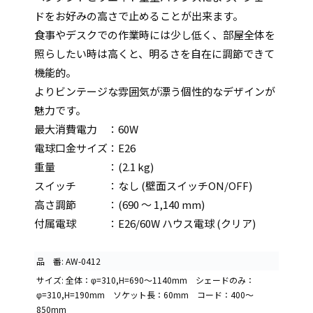
ドをお好みの高さで止めることが出来ます。
食事やデスクでの作業時には少し低く、部屋全体を
照らしたい時は高くと、明るさを自在に調節できて
機能的。
よりビンテージな雰囲気が漂う個性的なデザインが
魅力です。
最大消費電力 ：60W
電球口金サイズ：E26
重量 ：(2.1 kg)
スイッチ ：なし (壁面スイッチON/OFF)
高さ調節 ：(690 ～ 1,140 mm)
付属電球 ：E26/60W ハウス電球 (クリア)
品 番: AW-0412
サイズ: 全体：φ=310,H=690〜1140mm シェードのみ：
φ=310,H=190mm ソケット長：60mm コード：400〜
850mm