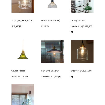
ガラスシェードスクエ
Diner-pendant（L）
Pulley enamel-
ア 3,080円
¥12,870
pendant (M)GN18,150
円
Couleur glass-
GENERAL GENDER
シェード クロス 1,980
pendant ¥12,100
SHADE FLAT 2,970円
円