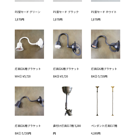
P2型セード グリーン
P1型セード ブラック
P1型セード ホワイト
1,870円
1,870円
1,870円
灯具E26用ブラケット
灯具E26用ブラケット
灯具E26用ブラケット
WH① ¥5,720
BK③ ¥5,720
BK② 5,720円
灯具E26用ブラケット
直付け灯具E17用 5,280
ペンダント灯具E17用
BK① 5,720円
円
4,180円