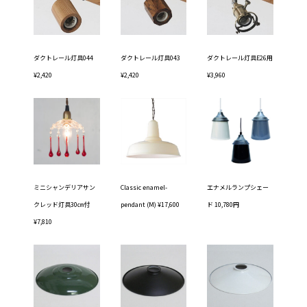
ダクトレール灯具044
ダクトレール灯具043
ダクトレール灯具E26用
¥2,420
¥2,420
¥3,960
ミニシャンデリアサン
Classic enamel-
エナメルランプシェー
クレッド灯具30㎝付
pendant (M) ¥17,600
ド 10,780円
¥7,810