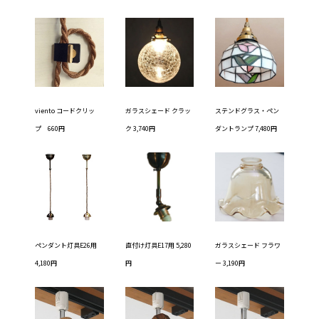
viento コードクリッ
ガラスシェード クラッ
ステンドグラス・ペン
プ 660円
ク 3,740円
ダントランプ 7,480円
ペンダント灯具E26用
直付け灯具E17用 5,280
ガラスシェード フラワ
4,180円
円
ー 3,190円