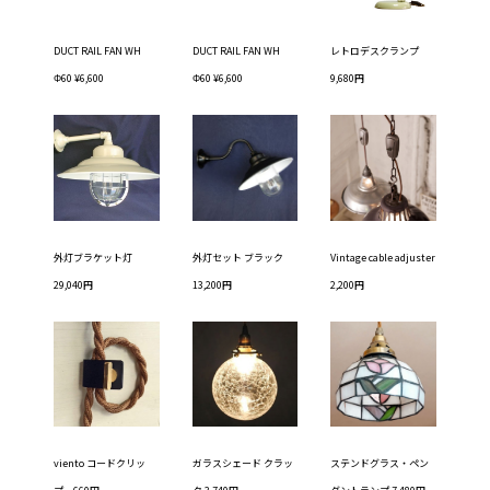
DUCT RAIL FAN WH
DUCT RAIL FAN WH
レトロデスクランプ
Φ60 ¥6,600
Φ60 ¥6,600
9,680円
外灯ブラケット灯
外灯セット ブラック
Vintage cable adjuster
29,040円
13,200円
2,200円
viento コードクリッ
ガラスシェード クラッ
ステンドグラス・ペン