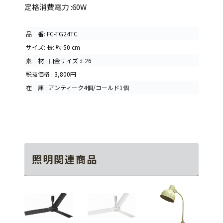
定格消費電力 :60W
品 番: FC-TG24TC
サイズ: 長: 約 50 cm
素 材 : 口金サイズ :E26
税抜価格 : 3,800円
在 庫 : アンティーク4個/コールド1個
照明関連商品