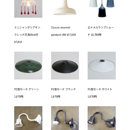
ミニシャンデリアサン
Classic enamel-
エナメルランプシェー
クレッド灯具30㎝付
pendant (M) ¥17,600
ド 10,780円
¥7,810
P2型セード グリーン
P1型セード ブラック
P1型セード ホワイト
1,870円
1,870円
1,870円