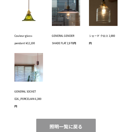
Couleur glass-
GENERAL GENDER
シェード クロス 1,980
pendant ¥12,100
SHADE FLAT 2,970円
円
GENERAL SOCKET
E26_PORCELAIN 6,380
円
照明一覧に戻る