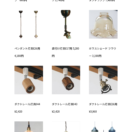
プ 660円
ク 3,740円
ダントランプ 7,480円
ペンダント灯具E26用
直付け灯具E17用 5,280
ガラスシェード フラワ
4,180円
円
ー 3,190円
ダクトレール灯具044
ダクトレール灯具043
ダクトレール灯具E26用
¥2,420
¥2,420
¥3,960