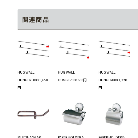
関連商品
HUG WALL
HUG WALL
HUG WALL
HUNGER1000 1,650
HUNGER600 660円
HUNGER800 1,320
円
円
MULTIHANGAR
PAPER HOLDER A
PAPER HOLDER B