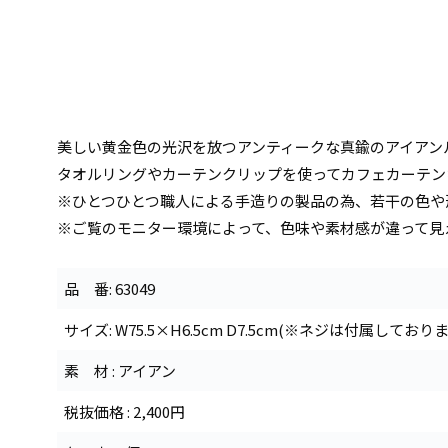
美しい黄金色の光沢を放つアンティークな真鍮のアイアン
タオルリングやカーテンクリップを使ってカフェカーテン
※ひとつひとつ職人による手造りの製品の為、若干の色や
※ご覧のモニター環境によって、色味や素材感が違って見
品 番: 63049
サイズ: W75.5×H6.5cm D7.5cm(※ネジは付属してお
素 材 : アイアン
税抜価格 : 2,400円