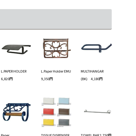
L.PAPER HOLDER
L.Paper Holder EMU
MULTIHANGAR
6,820円
9,350円
(BK) 4,180円
Paper
TISSUE DISPENSER
TOWEL BAR 2,750円