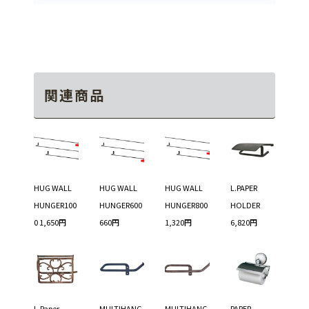
関連商品
HUG WALL
HUG WALL
HUG WALL
L.PAPER
HUNGER100
HUNGER600
HUNGER800
HOLDER
0 1,650円
660円
1,320円
6,820円
L.Paper
MULTIHANG
MULTIHANG
PAPER