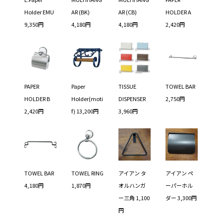
Holder EMU
AR (BK)
AR (CB)
HOLDER A
9,350円
4,180円
4,180円
2,420円
PAPER
Paper
TISSUE
TOWEL BAR
HOLDER B
Holder(moti
DISPENSER
2,750円
2,420円
f) 13,200円
3,960円
TOWEL BAR
TOWEL RING
アイアン タ
アイアン ペ
4,180円
1,870円
オルハンガ
ーパーホル
ー三角 1,100
ダー 3,300円
円