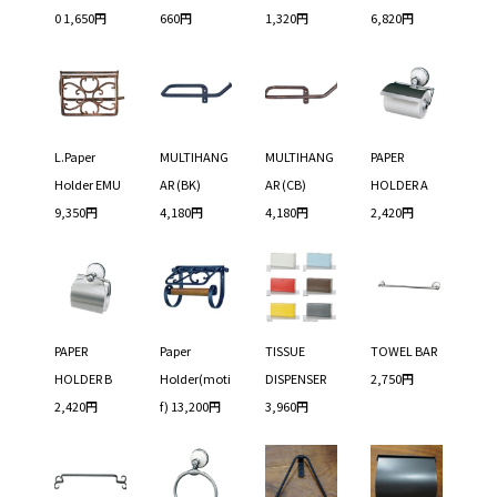
0 1,650円
660円
1,320円
6,820円
L.Paper
MULTIHANG
MULTIHANG
PAPER
Holder EMU
AR (BK)
AR (CB)
HOLDER A
9,350円
4,180円
4,180円
2,420円
PAPER
Paper
TISSUE
TOWEL BAR
HOLDER B
Holder(moti
DISPENSER
2,750円
2,420円
f) 13,200円
3,960円