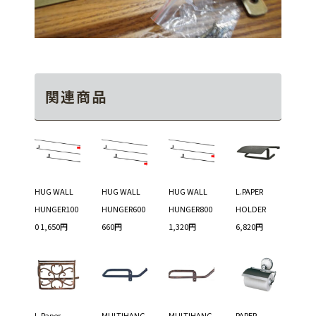
関連商品
HUG WALL
HUG WALL
HUG WALL
L.PAPER
HUNGER100
HUNGER600
HUNGER800
HOLDER
0 1,650円
660円
1,320円
6,820円
L.Paper
MULTIHANG
MULTIHANG
PAPER