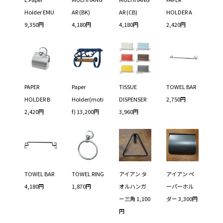
Holder EMU
AR (BK)
AR (CB)
HOLDER A
9,350円
4,180円
4,180円
2,420円
PAPER
Paper
TISSUE
TOWEL BAR
HOLDER B
Holder(moti
DISPENSER
2,750円
2,420円
f) 13,200円
3,960円
TOWEL BAR
TOWEL RING
アイアン タ
アイアン ペ
4,180円
1,870円
オルハンガ
ーパーホル
ー三角 1,100
ダー 3,300円
円