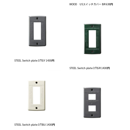
WOOD USスイッチカバー BR 638円
STEEL Switch plate 3穴GY 1430円
STEEL Switch plate 3穴GR 1430円
STEEL Switch plate 3穴BU 1430円