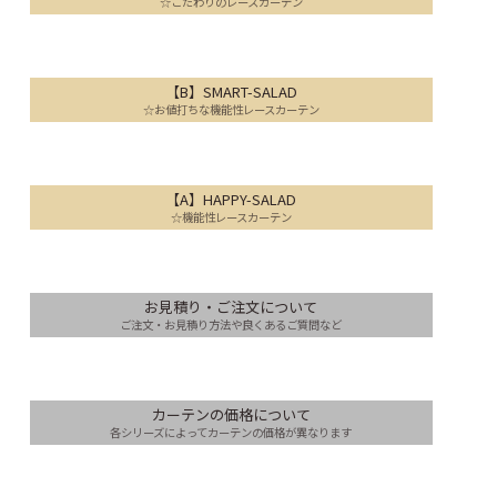
☆こだわりのレースカーテン
【B】SMART-SALAD
☆お値打ちな機能性レースカーテン
【A】HAPPY-SALAD
☆機能性レースカーテン
お見積り・ご注文について
ご注文・お見積り方法や良くあるご質問など
カーテンの価格について
各シリーズによってカーテンの価格が異なります