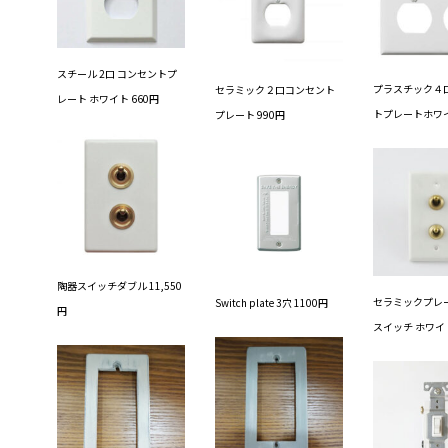
スチール 2口 コンセントプ
プラスチック４口
セラミック２口コンセント
レート ホワイト 660円
トプレートホワイ
プレート 990円
陶器スイッチダブル 11,550
セラミックプレ
Switch plate 3穴 1100円
円
スイッチ ホワイト